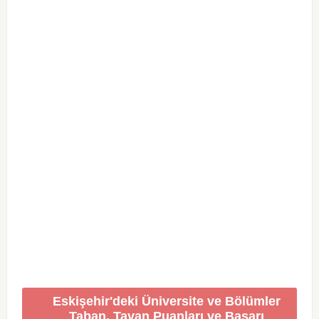
Eskişehir'deki Üniversite ve Bölümler
Taban, Tavan Puanları ve Başarı