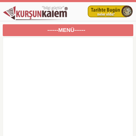
------MENÜ------