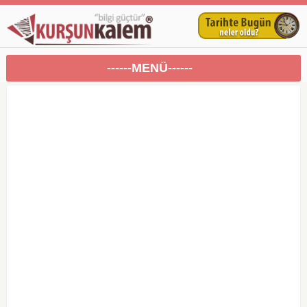
------MENÜ------