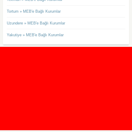
Tortum » MEB'e Bağlı Kurumlar
Uzundere » MEB'e Bağlı Kurumlar
Yakutiye » MEB'e Bağlı Kurumlar
2020 Taban ve Tavan Puanları
2019 Taban ve Tavan Puanları
Yüzlerce İngilizce Online Test
İletişim Formu