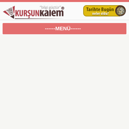
------MENÜ------