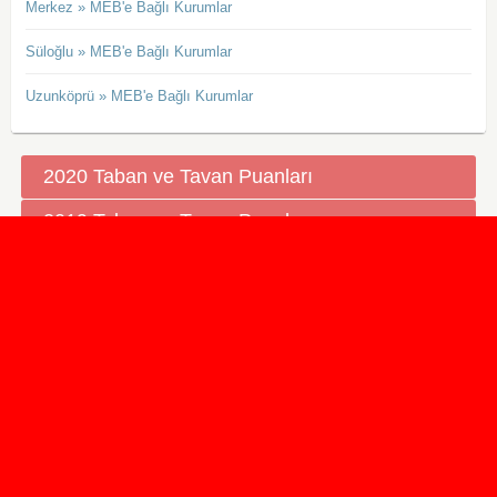
Merkez » MEB'e Bağlı Kurumlar
Süloğlu » MEB'e Bağlı Kurumlar
Uzunköprü » MEB'e Bağlı Kurumlar
2020 Taban ve Tavan Puanları
2019 Taban ve Tavan Puanları
Yüzlerce İngilizce Online Test
İletişim Formu