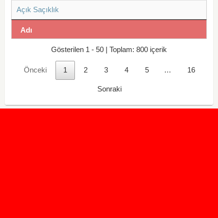
Açık Saçıklık
Adı
Gösterilen 1 - 50 | Toplam: 800 içerik
Önceki
1
2
3
4
5
…
16
Sonraki
2020 Taban ve Tavan Puanları
2019 Taban ve Tavan Puanları
Yüzlerce İngilizce Online Test
İletişim Formu