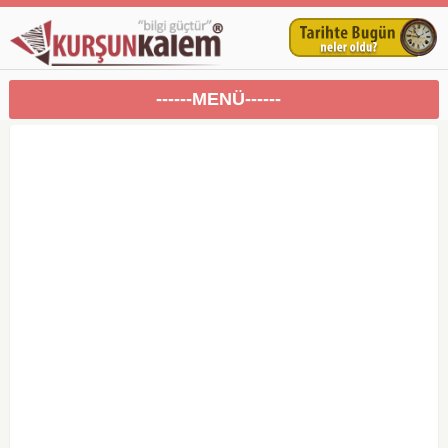
------MENÜ------