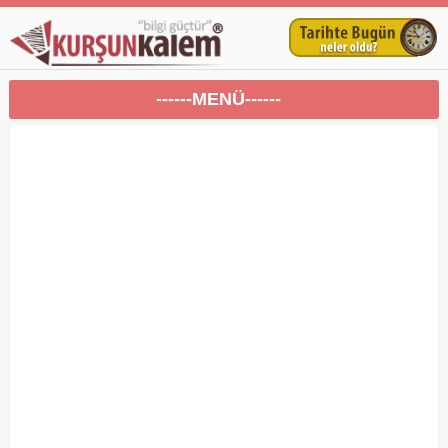
------MENÜ------