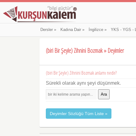
Dersler
»
Kadına Dair
»
İngilizce
»
YKS - YGS - 
(biri Bir Şeyle) Zihnini Bozmak » Deyimler
(biri Bir Şeyle) Zihnini Bozmak anlamı nedir?
Sürekli olarak aynı şeyi düşünmek.
Ara
Deyimler Sözlüğü Tüm Liste »