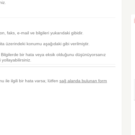
niz.
efon, faks, e-mail ve bilgileri yukarıdaki gibidir.
a üzerindeki konumu aşağıdaki gibi verilmiştir.
r. Bilgilerde bir hata veya eksik olduğunu düşünüyorsanız
yollayabilirsiniz.
u ile ilgili bir hata varsa; lütfen
sağ alanda bulunan form