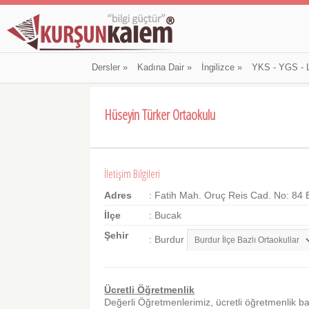
Dersler
»
Kadına Dair
»
İngilizce
»
YKS - YGS - 
Hüseyin Türker Ortaokulu
İletişim Bilgileri
Adres
: Fatih Mah. Oruç Reis Cad. No: 84 
İlçe
: Bucak
Şehir
: Burdur
Ücretli Öğretmenlik
Değerli Öğretmenlerimiz, ücretli öğretmenlik b