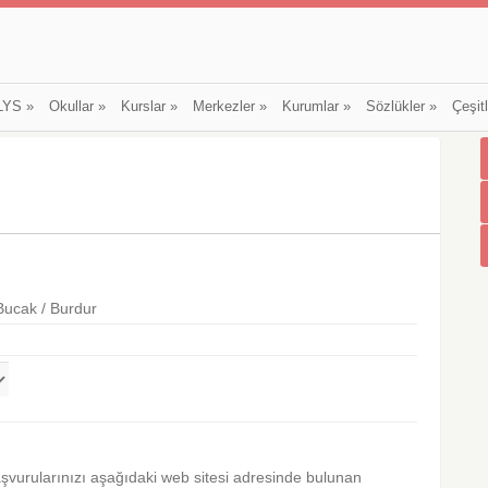
LYS
»
Okullar
»
Kurslar
»
Merkezler
»
Kurumlar
»
Sözlükler
»
Çeşit
Bucak / Burdur
aşvurularınızı aşağıdaki web sitesi adresinde bulunan