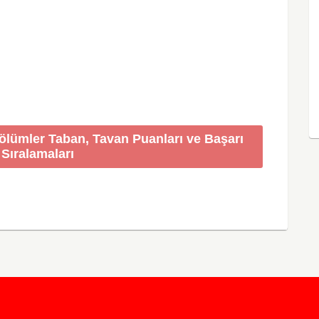
Bölümler Taban, Tavan Puanları ve Başarı
Sıralamaları
KursunKalem.com
© 2026