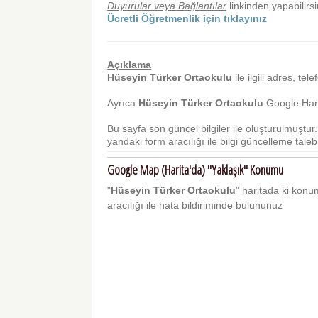
Duyurular veya Bağlantılar
linkinden yapabilirsi
Ücretli Öğretmenlik için tıklayınız
Açıklama
Hüseyin Türker Ortaokulu
ile ilgili adres, tel
Ayrıca
Hüseyin Türker Ortaokulu
Google Harit
Bu sayfa son güncel bilgiler ile oluşturulmuştu
yandaki form aracılığı ile bilgi güncelleme talebi 
Google Map (Harita'da) "Yaklaşık" Konumu
"
Hüseyin Türker Ortaokulu
" haritada ki konum
aracılığı ile hata bildiriminde bulununuz