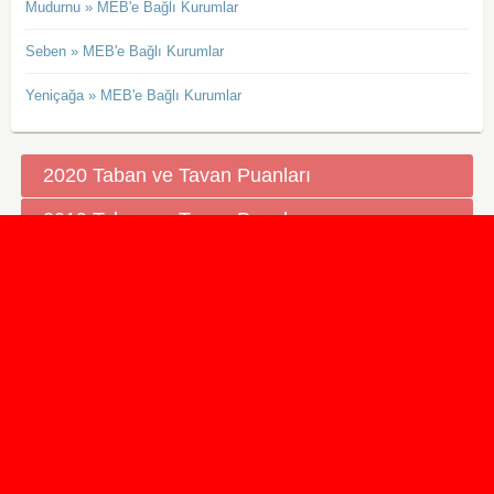
Mudurnu » MEB'e Bağlı Kurumlar
Seben » MEB'e Bağlı Kurumlar
Yeniçağa » MEB'e Bağlı Kurumlar
2020 Taban ve Tavan Puanları
2019 Taban ve Tavan Puanları
Yüzlerce İngilizce Online Test
İletişim Formu