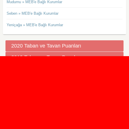
Mudurnu » MEB'e Bağlı Kurumlar
Seben » MEB'e Bağlı Kurumlar
Yeniçağa » MEB'e Bağlı Kurumlar
2020 Taban ve Tavan Puanları
2019 Taban ve Tavan Puanları
Yüzlerce İngilizce Online Test
İletişim Formu