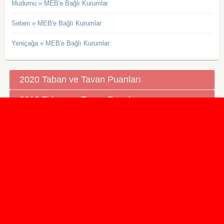
Mudurnu » MEB'e Bağlı Kurumlar
Seben » MEB'e Bağlı Kurumlar
Yeniçağa » MEB'e Bağlı Kurumlar
2020 Taban ve Tavan Puanları
2019 Taban ve Tavan Puanları
Yüzlerce İngilizce Online Test
İletişim Formu