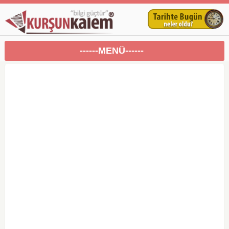
------MENÜ------