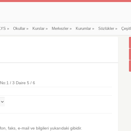
LYS
»
Okullar
»
Kurslar
»
Merkezler
»
Kurumlar
»
Sözlükler
»
Çeşit
No:1 / 3 Daire 5 / 6
efon, faks, e-mail ve bilgileri yukarıdaki gibidir.