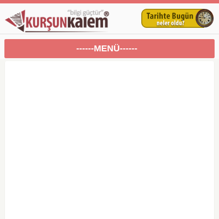
------MENÜ------