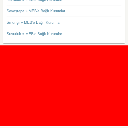
Savaştepe » MEB'e Bağlı Kurumlar
Sındırgı » MEB'e Bağlı Kurumlar
Susurluk » MEB'e Bağlı Kurumlar
2020 Taban ve Tavan Puanları
2019 Taban ve Tavan Puanları
Yüzlerce İngilizce Online Test
İletişim Formu