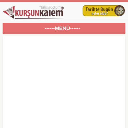
------MENÜ------