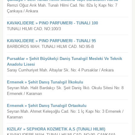
Remzi Oğuz Arık Mah. Tunalı Hilmi Cad. No: 82a İç Kapı No: 7
Çankaya / Ankara
KAVAKLIDERE » PINO PARFUMERI - TUNALI 100
TUNALI HILMI CAD. NO:100/3
KAVAKLIDERE » PINO PARFUMERI - TUNALI 95
BARBOROS MAH. TUNALI HILMI CAD. NO:95-B
Pursaklar » Şehit Büyükelçi Daniş Tunalıgil Mesleki Ve Teknik
Anadolu Lisesi
Saray Cumhuriyet Mah. Altaylar Sk. No: 4 Pursaklar / Ankara
Ermenek » Şehit Danış Tunalıgil İlkokulu
Seyran Mah. Halit Bardakçı Sk. Şeit Daniş İlkö. Okulu Sitesi No: 8
Ermenek / Karaman
Ermenek » Şehit Danış Tunalıgil Ortaokulu
Seyran Mah. Ahmet Keleşoğlu Cad. No: 1 İç Kapı No: 3 Ermenek /
Karaman
KIZILAY » SEPHORA KOZMETIK A.S (TUNALI HILMI)
KAVAKLIDERE MAH. TUNALI HILMI CAD. NO:90, CANKAYA,