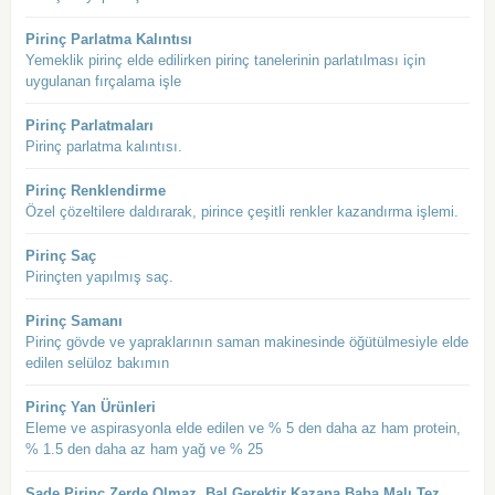
Pirinç Parlatma Kalıntısı
Yemeklik pirinç elde edilirken pirinç tanelerinin parlatılması için
uygulanan fırçalama işle
Pirinç Parlatmaları
Pirinç parlatma kalıntısı.
Pirinç Renklendirme
Özel çözeltilere daldırarak, pirince çeşitli renkler kazandırma işlemi.
Pirinç Saç
Pirinçten yapılmış saç.
Pirinç Samanı
Pirinç gövde ve yapraklarının saman makinesinde öğütülmesiyle elde
edilen selüloz bakımın
Pirinç Yan Ürünleri
Eleme ve aspirasyonla elde edilen ve % 5 den daha az ham protein,
% 1.5 den daha az ham yağ ve % 25
Sade Pirinç Zerde Olmaz, Bal Gerektir Kazana Baba Malı Tez