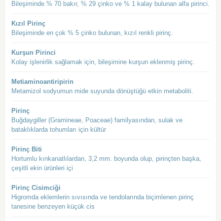
Bileşiminde % 70 bakır, % 29 çinko ve % 1 kalay bulunan alfa pirinci.
Kızıl Pirinç
Bileşiminde en çok % 5 çinko bulunan, kızıl renkli pirinç.
Kurşun Pirinci
Kolay işlenirlik sağlamak için, bileşimine kurşun eklenmiş pirinç.
Metiaminoantiripirin
Metamizol sodyumun mide suyunda dönüştüğü etkin metaboliti.
Pirinç
Buğdaygiller (Gramineae, Poaceae) familyasından, sulak ve
bataklıklarda tohumları için kültür
Pirinç Biti
Hortumlu kınkanatlılardan, 3,2 mm. boyunda olup, pirinçten başka,
çeşitli ekin ürünleri içi
Pirinç Cisimciği
Higromda eklemlerin sıvısında ve tendolarında biçimlenen pirinç
tanesine benzeyen küçük cis