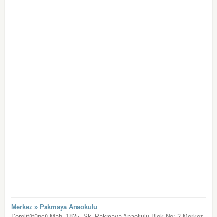
Merkez » Pakmaya Anaokulu
Derelitütüncü Mah. 1825. Sk. Pakmaya Anaokulu Blok No: 2 Merkez