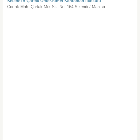
Selendi » Çortak Ömer-nimet Kahraman İlkokulu
Çortak Mah. Çortak Mrk Sk. No: 164 Selendi / Manisa