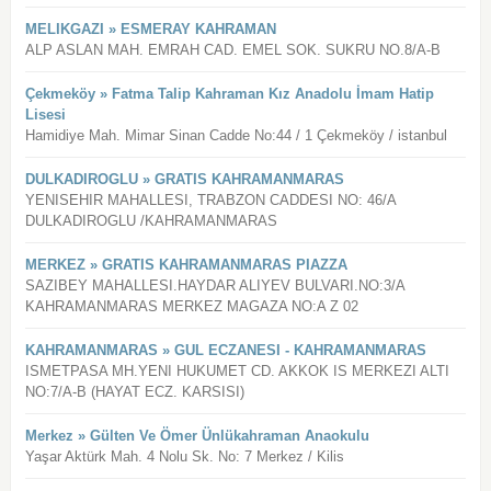
MELIKGAZI » ESMERAY KAHRAMAN
ALP ASLAN MAH. EMRAH CAD. EMEL SOK. SUKRU NO.8/A-B
Çekmeköy » Fatma Talip Kahraman Kız Anadolu İmam Hatip
Lisesi
Hamidiye Mah. Mimar Sinan Cadde No:44 / 1 Çekmeköy / istanbul
DULKADIROGLU » GRATIS KAHRAMANMARAS
YENISEHIR MAHALLESI, TRABZON CADDESI NO: 46/A
DULKADIROGLU /KAHRAMANMARAS
MERKEZ » GRATIS KAHRAMANMARAS PIAZZA
SAZIBEY MAHALLESI.HAYDAR ALIYEV BULVARI.NO:3/A
KAHRAMANMARAS MERKEZ MAGAZA NO:A Z 02
KAHRAMANMARAS » GUL ECZANESI - KAHRAMANMARAS
ISMETPASA MH.YENI HUKUMET CD. AKKOK IS MERKEZI ALTI
NO:7/A-B (HAYAT ECZ. KARSISI)
Merkez » Gülten Ve Ömer Ünlükahraman Anaokulu
Yaşar Aktürk Mah. 4 Nolu Sk. No: 7 Merkez / Kilis