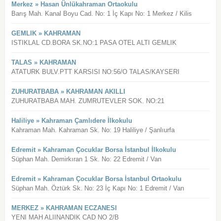
Merkez » Hasan Ünlükahraman Ortaokulu
Barış Mah. Kanal Boyu Cad. No: 1 İç Kapı No: 1 Merkez / Kilis
GEMLIK » KAHRAMAN
ISTIKLAL CD.BORA SK.NO:1 PASA OTEL ALTI GEMLIK
TALAS » KAHRAMAN
ATATURK BULV.PTT KARSISI NO:56/O TALAS/KAYSERI
ZUHURATBABA » KAHRAMAN AKILLI
ZUHURATBABA MAH. ZUMRUTEVLER SOK. NO:21
Haliliye » Kahraman Çamlıdere İlkokulu
Kahraman Mah. Kahraman Sk. No: 19 Haliliye / Şanlıurfa
Edremit » Kahraman Çocuklar Borsa İstanbul İlkokulu
Süphan Mah. Demirkıran 1 Sk. No: 22 Edremit / Van
Edremit » Kahraman Çocuklar Borsa İstanbul Ortaokulu
Süphan Mah. Öztürk Sk. No: 23 İç Kapı No: 1 Edremit / Van
MERKEZ » KAHRAMAN ECZANESI
YENI MAH ALIINANDIK CAD NO 2/B