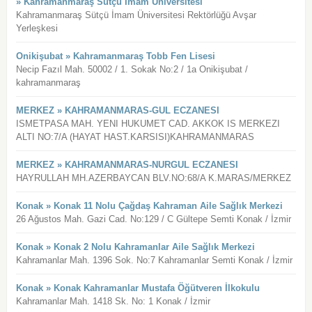
» Kahramanmaraş Sütçü İmam Üniversitesi
Kahramanmaraş Sütçü İmam Üniversitesi Rektörlüğü Avşar
Yerleşkesi
Onikişubat » Kahramanmaraş Tobb Fen Lisesi
Necip Fazıl Mah. 50002 / 1. Sokak No:2 / 1a Onikişubat /
kahramanmaraş
MERKEZ » KAHRAMANMARAS-GUL ECZANESI
ISMETPASA MAH. YENI HUKUMET CAD. AKKOK IS MERKEZI
ALTI NO:7/A (HAYAT HAST.KARSISI)KAHRAMANMARAS
MERKEZ » KAHRAMANMARAS-NURGUL ECZANESI
HAYRULLAH MH.AZERBAYCAN BLV.NO:68/A K.MARAS/MERKEZ
Konak » Konak 11 Nolu Çağdaş Kahraman Aile Sağlık Merkezi
26 Ağustos Mah. Gazi Cad. No:129 / C Gültepe Semti Konak / İzmir
Konak » Konak 2 Nolu Kahramanlar Aile Sağlık Merkezi
Kahramanlar Mah. 1396 Sok. No:7 Kahramanlar Semti Konak / İzmir
Konak » Konak Kahramanlar Mustafa Öğütveren İlkokulu
Kahramanlar Mah. 1418 Sk. No: 1 Konak / İzmir