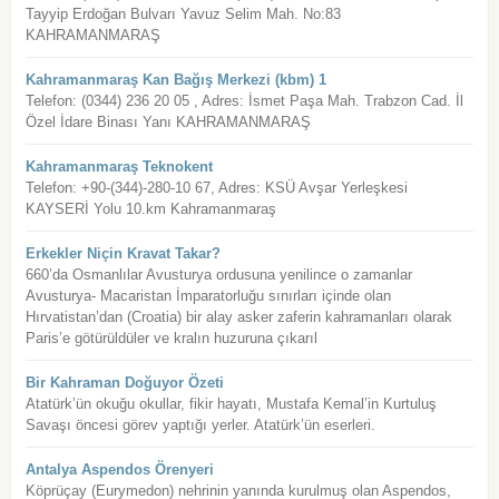
Tayyip Erdoğan Bulvarı Yavuz Selim Mah. No:83
KAHRAMANMARAŞ
Kahramanmaraş Kan Bağış Merkezi (kbm) 1
Telefon: (0344) 236 20 05 , Adres: İsmet Paşa Mah. Trabzon Cad. İl
Özel İdare Binası Yanı KAHRAMANMARAŞ
Kahramanmaraş Teknokent
Telefon: +90-(344)-280-10 67, Adres: KSÜ Avşar Yerleşkesi
KAYSERİ Yolu 10.km Kahramanmaraş
Erkekler Niçin Kravat Takar?
660’da Osmanlılar Avusturya ordusuna yenilince o zamanlar
Avusturya- Macaristan İmparatorluğu sınırları içinde olan
Hırvatistan’dan (Croatia) bir alay asker zaferin kahramanları olarak
Paris’e götürüldüler ve kralın huzuruna çıkarıl
Bir Kahraman Doğuyor Özeti
Atatürk’ün okuğu okullar, fikir hayatı, Mustafa Kemal’in Kurtuluş
Savaşı öncesi görev yaptığı yerler. Atatürk’ün eserleri.
Antalya Aspendos Örenyeri
Köprüçay (Eurymedon) nehrinin yanında kurulmuş olan Aspendos,