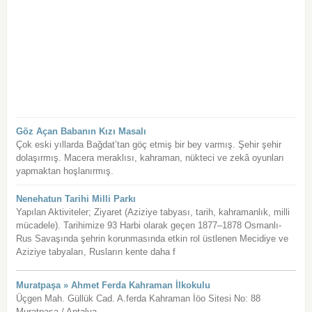
Göz Açan Babanın Kızı Masalı
Çok eski yıllarda Bağdat’tan göç etmiş bir bey varmış. Şehir şehir
dolaşırmış. Macera meraklısı, kahraman, nükteci ve zekâ oyunları
yapmaktan hoşlanırmış.
Nenehatun Tarihi Milli Parkı
Yapılan Aktiviteler; Ziyaret (Aziziye tabyası, tarih, kahramanlık, milli
mücadele). Tarihimize 93 Harbi olarak geçen 1877–1878 Osmanlı-
Rus Savaşında şehrin korunmasında etkin rol üstlenen Mecidiye ve
Aziziye tabyaları, Rusların kente daha f
Muratpaşa » Ahmet Ferda Kahraman İlkokulu
Üçgen Mah. Güllük Cad. A.ferda Kahraman İöo Sitesi No: 88
Muratpaşa / Antalya