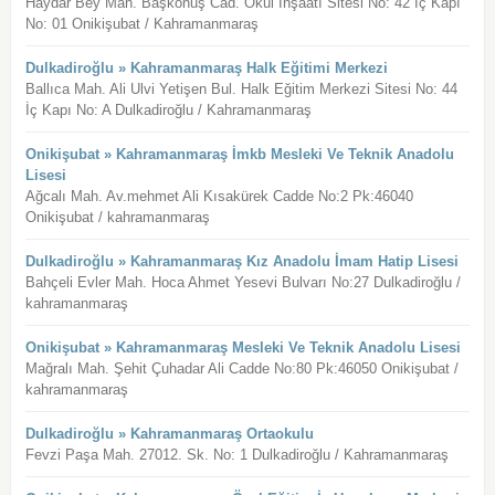
Haydar Bey Mah. Başkonuş Cad. Okul İnşaatı Sitesi No: 42 İç Kapı
No: 01 Onikişubat / Kahramanmaraş
Dulkadiroğlu » Kahramanmaraş Halk Eğitimi Merkezi
Ballıca Mah. Ali Ulvi Yetişen Bul. Halk Eğitim Merkezi Sitesi No: 44
İç Kapı No: A Dulkadiroğlu / Kahramanmaraş
Onikişubat » Kahramanmaraş İmkb Mesleki Ve Teknik Anadolu
Lisesi
Ağcalı Mah. Av.mehmet Ali Kısakürek Cadde No:2 Pk:46040
Onikişubat / kahramanmaraş
Dulkadiroğlu » Kahramanmaraş Kız Anadolu İmam Hatip Lisesi
Bahçeli Evler Mah. Hoca Ahmet Yesevi Bulvarı No:27 Dulkadiroğlu /
kahramanmaraş
Onikişubat » Kahramanmaraş Mesleki Ve Teknik Anadolu Lisesi
Mağralı Mah. Şehit Çuhadar Ali Cadde No:80 Pk:46050 Onikişubat /
kahramanmaraş
Dulkadiroğlu » Kahramanmaraş Ortaokulu
Fevzi Paşa Mah. 27012. Sk. No: 1 Dulkadiroğlu / Kahramanmaraş