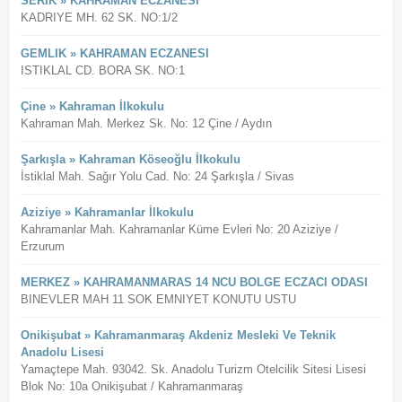
SERIK » KAHRAMAN ECZANESI
KADRIYE MH. 62 SK. NO:1/2
GEMLIK » KAHRAMAN ECZANESI
ISTIKLAL CD. BORA SK. NO:1
Çine » Kahraman İlkokulu
Kahraman Mah. Merkez Sk. No: 12 Çine / Aydın
Şarkışla » Kahraman Köseoğlu İlkokulu
İstiklal Mah. Sağır Yolu Cad. No: 24 Şarkışla / Sivas
Aziziye » Kahramanlar İlkokulu
Kahramanlar Mah. Kahramanlar Küme Evleri No: 20 Aziziye /
Erzurum
MERKEZ » KAHRAMANMARAS 14 NCU BOLGE ECZACI ODASI
BINEVLER MAH 11 SOK EMNIYET KONUTU USTU
Onikişubat » Kahramanmaraş Akdeniz Mesleki Ve Teknik
Anadolu Lisesi
Yamaçtepe Mah. 93042. Sk. Anadolu Turizm Otelcilik Sitesi Lisesi
Blok No: 10a Onikişubat / Kahramanmaraş