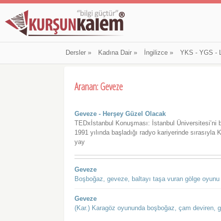
Dersler
»
Kadına Dair
»
İngilizce
»
YKS - YGS - 
Aranan: Geveze
Geveze - Herşey Güzel Olacak
TEDxİstanbul Konuşması: İstanbul Üniversitesi’ni bit
1991 yılında başladığı radyo kariyerinde sırasıy
yay
Geveze
Boşboğaz, geveze, baltayı taşa vuran gölge oyunu t
Geveze
(Kar.) Karagöz oyununda boşboğaz, çam deviren, ge