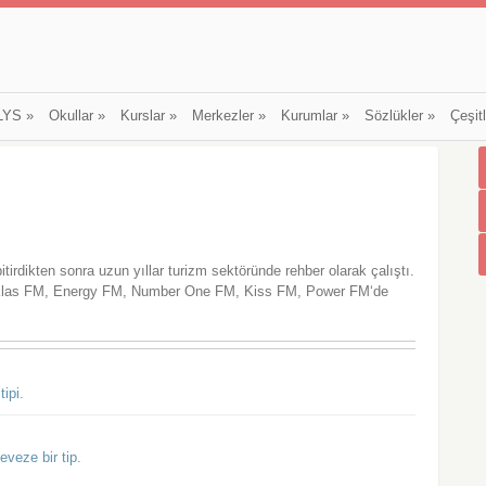
LYS
»
Okullar
»
Kurslar
»
Merkezler
»
Kurumlar
»
Sözlükler
»
Çeşit
irdikten sonra uzun yıllar turizm sektöründe rehber olarak çalıştı.
la Klas FM, Energy FM, Number One FM, Kiss FM, Power FM‘de
ipi.
veze bir tip.