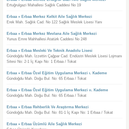
Ertuğrulgazi Mahallesi Sağlık Caddesi No 19
Erbaa » Erbaa Merkez Kelkit Aile Sağlık Merkezi
Erek Mah. Sağlık Cad. No 122 Sağlık Meslek Lisesi Yanı
Erbaa » Erbaa Merkez Mevlana Aile Sağlık Merkezi
Yunus Emre Mahhallesi Atatürk Caddesi No 248
Erbaa » Erbaa Mesleki Ve Teknik Anadolu Lisesi
Gündoğdu Mah. İzzettin Çağpar Cad. Endüstri Meslek Lisesi Lojmanı
Sitesi No: 2-1 İç Kapı No: 1 Erbaa / Tokat
Erbaa » Erbaa Özel Eğitim Uygulama Merkezi ı. Kademe
Gündoğdu Mah. Doğu Bul. No: 65 Erbaa / Tokat
Erbaa » Erbaa Özel Eğitim Uygulama Merkezi ıı. Kademe
Gündoğdu Mah. Doğu Bul. No: 65 Erbaa / Tokat
Erbaa » Erbaa Rehberlik Ve Araştırma Merkezi
Gündoğdu Mah. Doğu Bul. No: 81-1 İç Kapı No: 1 Erbaa / Tokat
Erbaa » Erbaa Üzümlü Aile Sağlık Merkezi