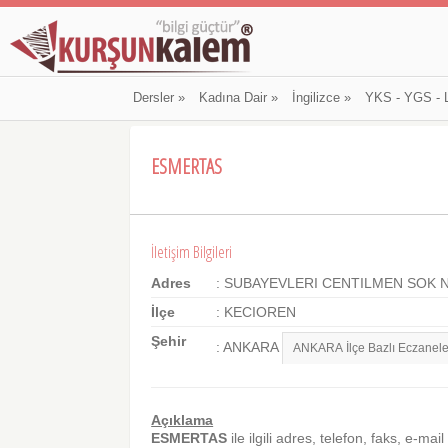
Dersler
»
Kadına Dair
»
İngilizce
»
YKS - YGS - 
ESMERTAS
İletişim Bilgileri
Adres
: SUBAYEVLERI CENTILMEN SOK N
İlçe
: KECIOREN
Şehir
: ANKARA
Açıklama
ESMERTAS
ile ilgili adres, telefon, faks, e-mail