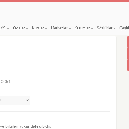
LYS
»
Okullar
»
Kurslar
»
Merkezler
»
Kurumlar
»
Sözlükler
»
Çeşit
O:3/1
 ve bilgileri yukarıdaki gibidir.