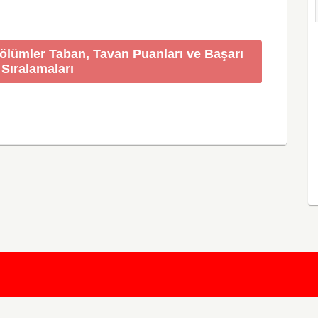
Bölümler Taban, Tavan Puanları ve Başarı
Sıralamaları
KursunKalem.com
© 2026