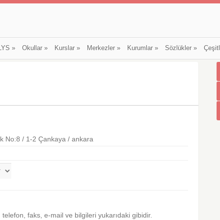
LYS
»
Okullar
»
Kurslar
»
Merkezler
»
Kurumlar
»
Sözlükler
»
Çeşit
k No:8 / 1-2 Çankaya / ankara
s, telefon, faks, e-mail ve bilgileri yukarıdaki gibidir.