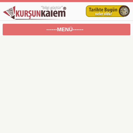
------MENÜ------