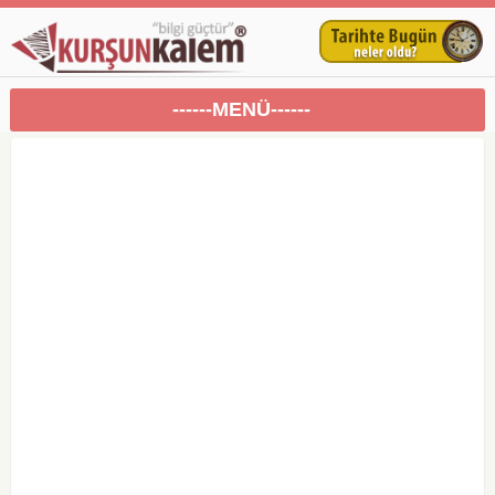
------MENÜ------