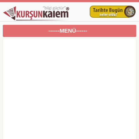
------MENÜ------