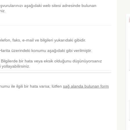
aşvurularınızı aşağıdaki web sitesi adresinde bulunan
niz.
telefon, faks, e-mail ve bilgileri yukarıdaki gibidir.
arita üzerindeki konumu aşağıdaki gibi verilmiştir.
r. Bilgilerde bir hata veya eksik olduğunu düşünüyorsanız
yollayabilirsiniz.
numu ile ilgili bir hata varsa; lütfen
sağ alanda bulunan form