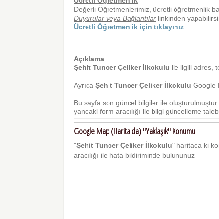
Ücretli Öğretmenlik
Değerli Öğretmenlerimiz, ücretli öğretmenlik b
Duyurular veya Bağlantılar
linkinden yapabilirsi
Ücretli Öğretmenlik için tıklayınız
Açıklama
Şehit Tuncer Çeliker İlkokulu
ile ilgili adres, 
Ayrıca
Şehit Tuncer Çeliker İlkokulu
Google H
Bu sayfa son güncel bilgiler ile oluşturulmuştu
yandaki form aracılığı ile bilgi güncelleme talebi 
Google Map (Harita'da) "Yaklaşık" Konumu
"
Şehit Tuncer Çeliker İlkokulu
" haritada ki ko
aracılığı ile hata bildiriminde bulununuz