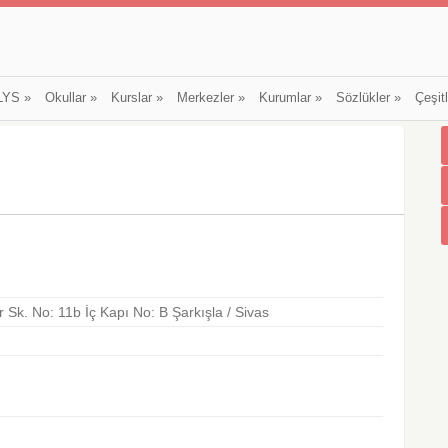
LYS
»
Okullar
»
Kurslar
»
Merkezler
»
Kurumlar
»
Sözlükler
»
Çeşit
 Sk. No: 11b İç Kapı No: B Şarkışla / Sivas