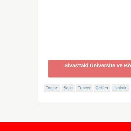
Sivas'taki Üniversite ve B
Taglar:
Şehit
Tuncer
Çeliker
İlkokulu