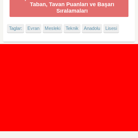
Taban, Tavan Puanları ve Başarı
Sıralamaları
Taglar:
Evran
Mesleki
Teknik
Anadolu
Lisesi
2020 Taban ve Tavan Puanları
2019 Taban ve Tavan Puanları
Yüzlerce İngilizce Online Test
İletişim Formu