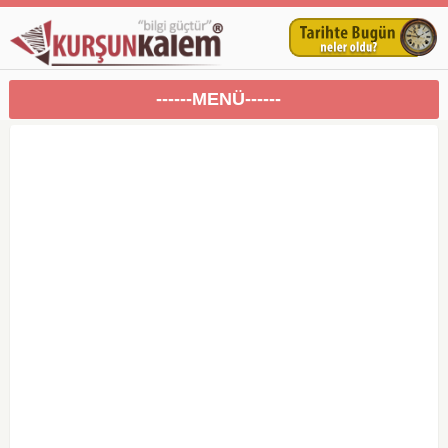
------MENÜ------