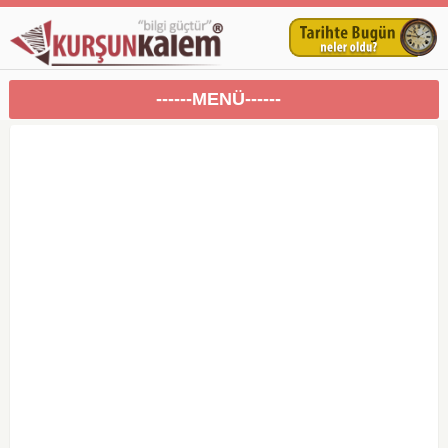
------MENÜ------