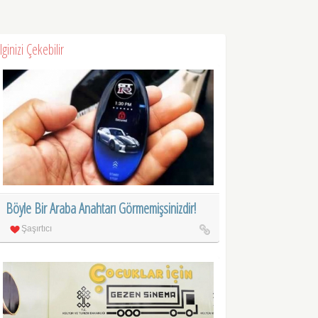
İlginizi Çekebilir
Böyle Bir Araba Anahtarı Görmemişsinizdir!
Şaşırtıcı