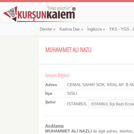
Dersler
»
Kadına Dair
»
İngilizce
»
YKS - YGS - 
MUHAMMET ALI NAZLI
İletişim Bilgileri
Adres
: CEMAL SAHIR SOK. KRAL AP. B N
İlçe
: SISLI
Şehir
: ISTANBUL
Açıklama
MUHAMMET ALI NAZLI
ile ilgili adres, telefon