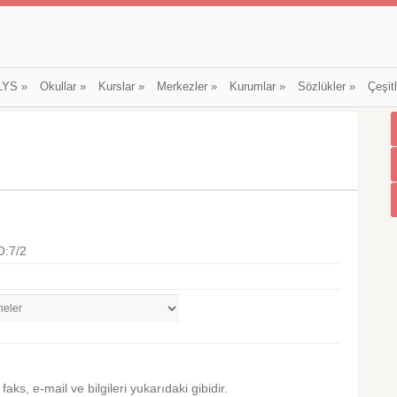
LYS
»
Okullar
»
Kurslar
»
Merkezler
»
Kurumlar
»
Sözlükler
»
Çeşit
O:7/2
, faks, e-mail ve bilgileri yukarıdaki gibidir.