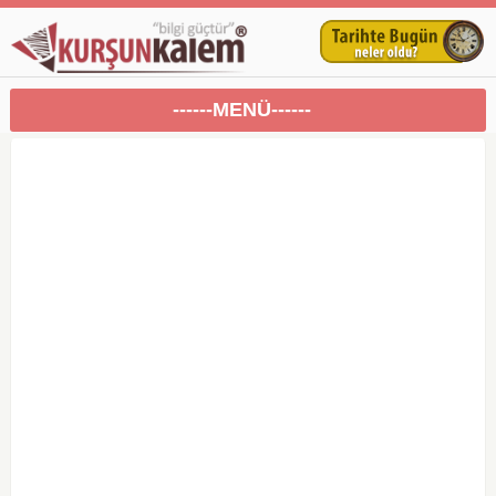
------MENÜ------