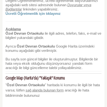
Değerli Öğretmenlerimiz, ücretli öğretmenlik başvurularınızı
aşağıdaki web sitesi adresinde bulunan
Duyurular veya
Bağlantılar
linkinden yapabilirsiniz.
Ücretli Öğretmenlik için tıklayınız
Açıklama
Özel Devran Ortaokulu
ile ilgili adres, telefon, faks, e-mail ve
bilgileri yukarıdaki gibidir.
Ayrıca
Özel Devran Ortaokulu
Google Harita üzerindeki
konumu aşağıdaki gibi verilmiştir.
Bu sayfa son güncel bilgiler ile oluşturulmuştur. Bilgilerde bir
hata veya eksik olduğunu düşünüyorsanız yandaki form
aracılığı ile bilgi güncelleme talebi yollayabilirsiniz.
Google Map (Harita'da) "Yaklaşık" Konumu
"
Özel Devran Ortaokulu
" haritada ki konumu ile ilgili bir hata
varsa; lütfen
sağ alanda bulunan form
aracılığı ile hata
bildiriminde bulununuz