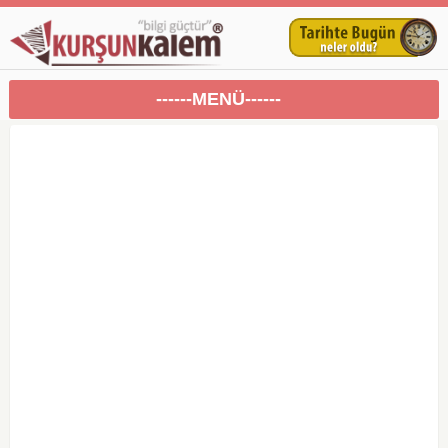
------MENÜ------