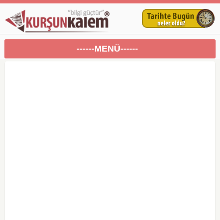
------MENÜ------