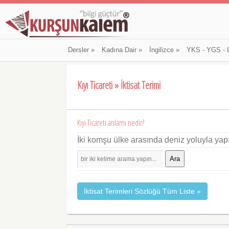
Dersler
»
Kadına Dair
»
İngilizce
»
YKS - YGS - 
Kıyı Ticareti » İktisat Terimi
Kıyı Ticareti anlamı nedir?
İki komşu ülke arasında deniz yoluyla yapıla
Ara
İktisat Terimleri Sözlüğü Tüm Liste »