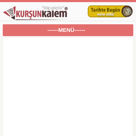
------MENÜ------