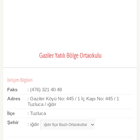
Gaziler Yatılı Bölge Ortaokulu
İletişim Bilgileri
Faks
: (476) 321 40 48
Adres
: Gaziler Köyü No: 445 / 1 İç Kapı No: 445 / 1
Tuzluca / ığdır
İlçe
: Tuzluca
Şehir
: ığdır