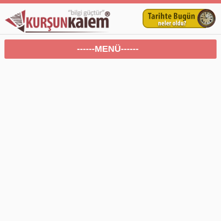
------MENÜ------