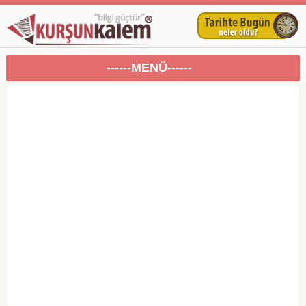
------MENÜ------