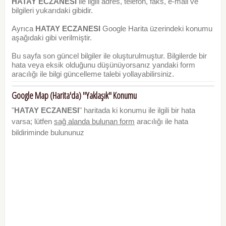
HATAY ECZANESI
ile ilgili adres, telefon, faks, e-mail ve
bilgileri yukarıdaki gibidir.
Ayrıca
HATAY ECZANESI
Google Harita üzerindeki konumu
aşağıdaki gibi verilmiştir.
Bu sayfa son güncel bilgiler ile oluşturulmuştur. Bilgilerde bir
hata veya eksik olduğunu düşünüyorsanız yandaki form
aracılığı ile bilgi güncelleme talebi yollayabilirsiniz.
Google Map (Harita'da) "Yaklaşık" Konumu
"
HATAY ECZANESI
" haritada ki konumu ile ilgili bir hata
varsa; lütfen
sağ alanda bulunan form
aracılığı ile hata
bildiriminde bulununuz