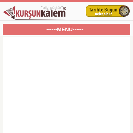
------MENÜ------