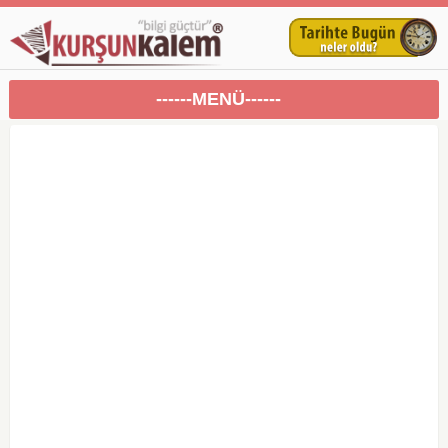
------MENÜ------