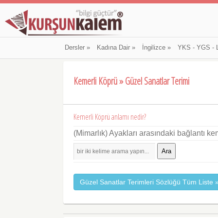
Dersler
»
Kadına Dair
»
İngilizce
»
YKS - YGS - 
Kemerli Köprü » Güzel Sanatlar Terimi
Kemerli Köprü anlamı nedir?
(Mimarlık) Ayakları arasındaki bağlantı k
Ara
Güzel Sanatlar Terimleri Sözlüğü Tüm Liste 