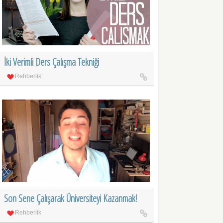
İki Verimli Ders Çalışma Tekniği
Rehberlik
Son Sene Çalışarak Üniversiteyi Kazanmak!
Rehberlik