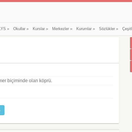
LYS
»
Okullar
»
Kurslar
»
Merkezler
»
Kurumlar
»
Sözlükler
»
Çeşit
emer biçiminde olan köprü.
»