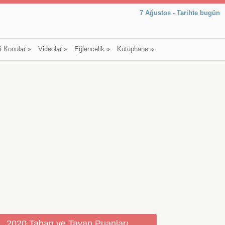
7 Ağustos - Tarihte bugün
li Konular
»
Videolar
»
Eğlencelik
»
Kütüphane
»
2020 Taban ve Tavan Puanları