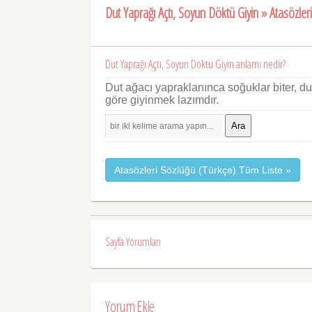
Dut Yaprağı Açtı, Soyun Döktü Giyin » Atasözler
Dut Yaprağı Açtı, Soyun Döktü Giyin anlamı nedir?
Dut ağacı yapraklanınca soğuklar biter, d
göre giyinmek lazımdır.
Ara
Atasözleri Sözlüğü (Türkçe) Tüm Liste »
Sayfa Yorumları
Yorum Ekle