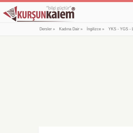
Dersler
»
Kadına Dair
»
İngilizce
»
YKS - YGS - 