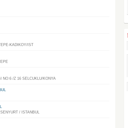
TEPE-KADIKOY/IST
TEPE
 NO:6 /Z 16 SELCUKLU/KONYA
BUL
L
ESENYURT / ISTANBUL