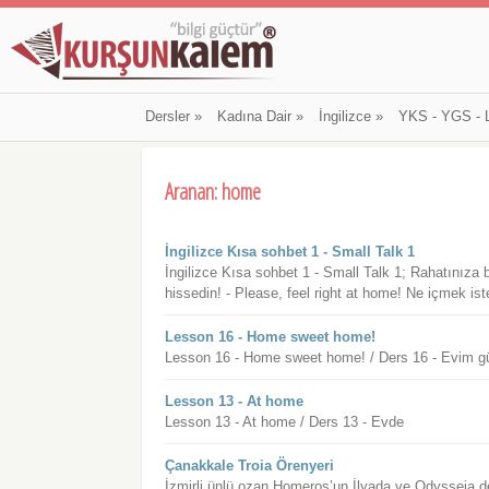
Dersler
»
Kadına Dair
»
İngilizce
»
YKS - YGS - 
Aranan: home
İngilizce Kısa sohbet 1 - Small Talk 1
İngilizce Kısa sohbet 1 - Small Talk 1; Rahatınıza 
hissedin! - Please, feel right at home! Ne içmek ist
Lesson 16 - Home sweet home!
Lesson 16 - Home sweet home! / Ders 16 - Evim g
Lesson 13 - At home
Lesson 13 - At home / Ders 13 - Evde
Çanakkale Troia Örenyeri
İzmirli ünlü ozan Homeros’un İlyada ve Odysseia de