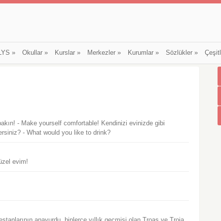
LYS
»
Okullar
»
Kurslar
»
Merkezler
»
Kurumlar
»
Sözlükler
»
Çeşit
bakın! - Make yourself comfortable! Kendinizi evinizde gibi
ersiniz? - What would you like to drink?
üzel evim!
stanlarının anayurdu, binlerce yıllık geçmişi olan Troas ve Troia