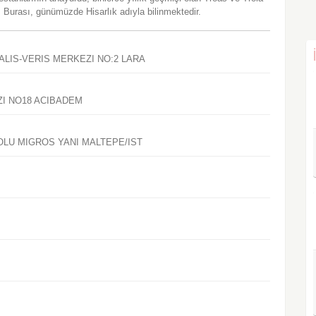
. Burası, günümüzde Hisarlık adıyla bilinmektedir.
ALIS-VERIS MERKEZI NO:2 LARA
ZI NO18 ACIBADEM
OLU MIGROS YANI MALTEPE/IST