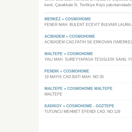
kenti, Çanakkale İli, Tevfikiye Köyü yakınlarındadır
MERKEZ » COSMOHOME
FENER MAH. BULENT ECEVIT BULVARI LAURA 
ACIBADEM » COSMOHOME
ACIBADEM CAD.FATIH SK.ERKOVAN ISMERKE
MALTEPE » COSMOHOME
YALI MAH. SUREYYAPASA TESISLERI SAHIL Y
PENDIK » COSMOHOME
19 MAYIS CAD.BATI MAH. NO:35
MALTEPE » COSMOHOME MALTEPE
MALTEPE
KADIKOY » COSMOHOME - GOZTEPE
TUTUNCU MEHMET EFENDI CAD. NO:129