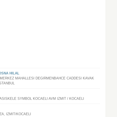
OSNA HILAL
I, MERKEZ MAHALLESI DEGIRMENBAHCE CADDESI KAVAK
ISTANBUL
BASISKELE SYMBOL KOCAELI AVM IZMIT / KOCAELI
A, IZMIT/KOCAELI