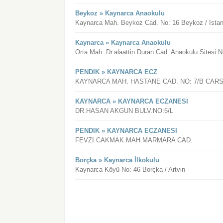
Beykoz » Kaynarca Anaokulu
Kaynarca Mah. Beykoz Cad. No: 16 Beykoz / İstan
Kaynarca » Kaynarca Anaokulu
Orta Mah. Dr.alaattin Duran Cad. Anaokulu Sitesi 
PENDIK » KAYNARCA ECZ
KAYNARCA MAH. HASTANE CAD. NO: 7/B CARS
KAYNARCA » KAYNARCA ECZANESI
DR.HASAN AKGUN BULV.NO:6/L
PENDIK » KAYNARCA ECZANESI
FEVZI CAKMAK MAH.MARMARA CAD.
Borçka » Kaynarca İlkokulu
Kaynarca Köyü No: 46 Borçka / Artvin