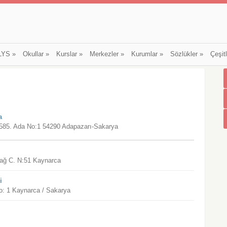
LYS
»
Okullar
»
Kurslar
»
Merkezler
»
Kurumlar
»
Sözlükler
»
Çeşit
a
 1585. Ada No:1 54290 Adapazarı-Sakarya
dağ C. N:51 Kaynarca
i
o: 1 Kaynarca / Sakarya