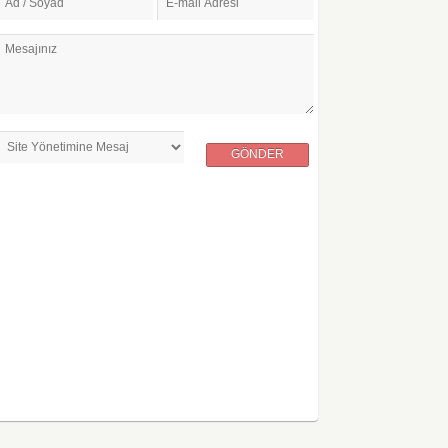
Ad / Soyad
E-mail Adresi
Mesajınız
GÖNDER