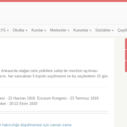
LYS
»
Okullar
»
Kurslar
»
Merkezler
»
Kurumlar
»
Sözlükler
»
Çeşit
Ankara’da olağan üstü yetkilere sahip bir meclisin açılması
ını, her sancaktan 5 kişinin seçilmesini ve bu seçilenlerin 15 gün
si - 22 Haziran 1919. Erzurum Kongresi - 23 Temmuz 1919.
leri - 20-22 Ekim 1919
ir haksızlığa düşülmemesi için zaman zama