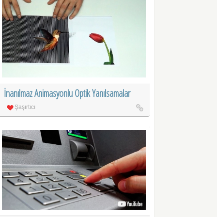
İnanılmaz Animasyonlu Optik Yanılsamalar
Şaşırtıcı