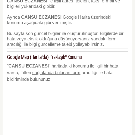
CANSU ECZANESI
ile ilgili adres, telefon, faks, e-mail ve
bilgileri yukarıdaki gibidir.
Ayrıca
CANSU ECZANESI
Google Harita üzerindeki
konumu aşağıdaki gibi verilmiştir.
Bu sayfa son güncel bilgiler ile oluşturulmuştur. Bilgilerde bir
hata veya eksik olduğunu düşünüyorsanız yandaki form
aracılığı ile bilgi güncelleme talebi yollayabilirsiniz.
Google Map (Harita'da) "Yaklaşık" Konumu
"
CANSU ECZANESI
" haritada ki konumu ile ilgili bir hata
varsa; lütfen
sağ alanda bulunan form
aracılığı ile hata
bildiriminde bulununuz