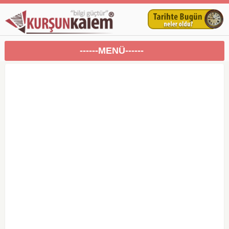
------MENÜ------