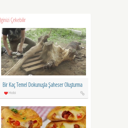
İlginizi Çekebilir
Bir Kaç Temel Dokunuşla Şaheser Oluşturma
Hobi