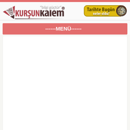
------MENÜ------